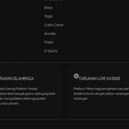
Race
Togel
Crash Game
Arcade
Poker
E-Sports
RUHAN OLAHRAGA
TARUHAN LIVE KASINO
ook Gaming Platform Terbaik
Platform Pilihan bagi perusahaan-perusa
kan lebih banyak game, odds yang lebih
terbaik di dunia, dengan pilihan variasi g
 dan menyediakan pilihan yang lebih
terbanyak
untuk pemain.