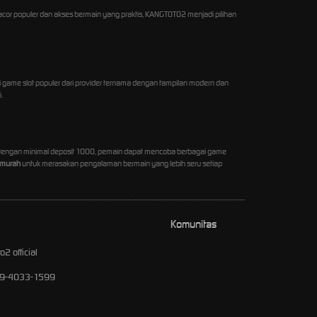
acor populer dan akses bermain yang praktis, KANGTOTO2 menjadi pilihan
me slot populer dari provider ternama dengan tampilan modern dan
.
Dengan minimal deposit 1000, pemain dapat mencoba berbagai game
g murah
untuk merasakan pengalaman bermain yang lebih seru setiap
Komunitas
o2 official
9-4033-1599