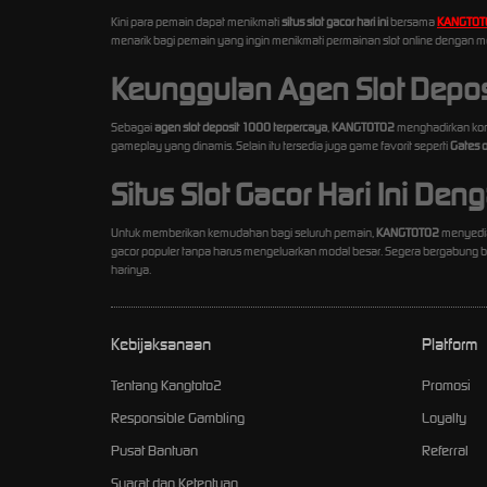
Gates of Olympus™
Kini para pemain dapat menikmati
situs slot gacor hari ini
bersama
KANGTOT
menarik bagi pemain yang ingin menikmati permainan slot online dengan mo
e****1
IDR
1,122,500.00
Keunggulan Agen Slot Dep
Mahjong Wins Triple Pot
Sebagai
agen slot deposit 1000 terpercaya
,
KANGTOTO2
menghadirkan kon
e****1
gameplay yang dinamis. Selain itu tersedia juga game favorit seperti
Gates 
IDR
1,109,800.00
Gates of Olympus™
Situs Slot Gacor Hari Ini De
e****1
IDR
993,500.00
Untuk memberikan kemudahan bagi seluruh pemain,
KANGTOTO2
menyedia
Mahjong Wins Triple Pot
gacor populer tanpa harus mengeluarkan modal besar. Segera bergabung
harinya.
Kebijaksanaan
Platform
Tentang Kangtoto2
Promosi
Responsible Gambling
Loyalty
Pusat Bantuan
Referral
Syarat dan Ketentuan