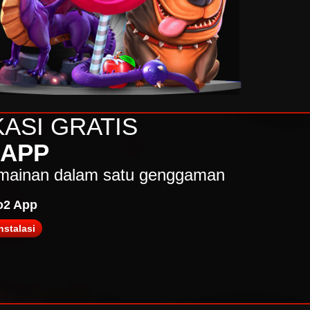
ASI GRATIS
 APP
rmainan dalam satu genggaman
o2 App
nstalasi