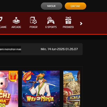
MASUK
DAFTAR
 GAME
ARCADE
POKER
E-SPORTS
PROMOSI
Min, 14-Jun-2026 01.26.07
memohon maaf atas ketidaknyamanan yang mungkin ditimbulkan.
Pemeliharaan Terjadwal: Gem