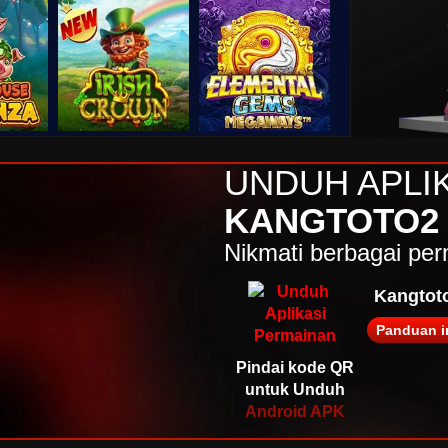
UNDUH APLIK
KANGTOTO2
Nikmati berbagai pe
Kangtot
Panduan i
Pindai kode QR
untuk Unduh
Android APK